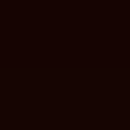
澳门PA真人代理招商