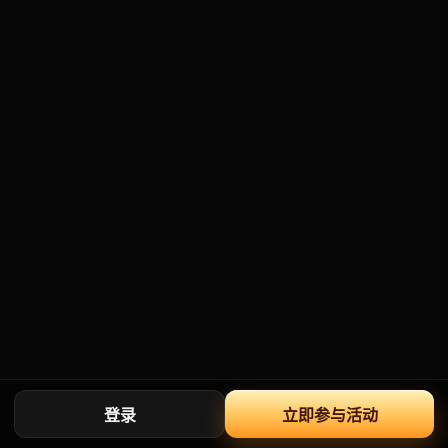
澳门百家樂ag视讯厅桌台选择技巧与玩法差异对比
澳门足球投注前先在澳门足球官网确认赛程与信息，尤其临场
公告与赔率变化；把基础市场玩明白后再尝试更多玩法，会比
频繁切换更稳，也更容易总结自己的方法。
30
12 月