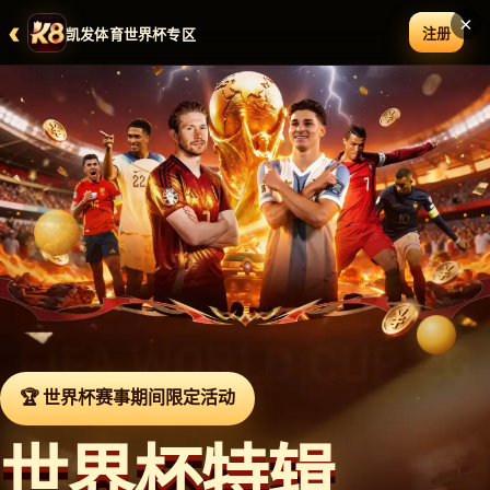
澳
×
门
PA
真
人
立即注册
登陆游戏
首页
澳门PA真人
澳门赌场haobc
网上娱乐场
开云体育
乐鱼体育
球速体育
亚博体育
立即注册
登陆游戏